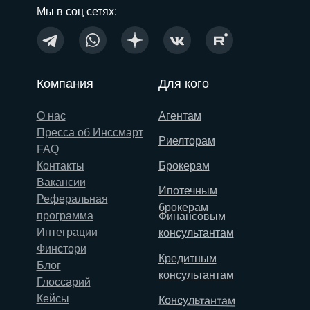
Мы в соц сетях:
Компания
Для кого
О нас
Агентам
Пресса об Инссмарт
Риелторам
FAQ
Контакты
Брокерам
Вакансии
Ипотечным
Реферальная
брокерам
программа
Финансовым
Интеграции
консультантам
Финстори
Кредитным
Блог
консультантам
Глоссарий
Кейсы
Консультантам