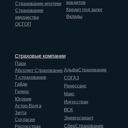
кредитов
Страхование ипотеки
Кредит под залог
Страхование
Вклады
имущества
ОСГОП
Страховые компании
Пари
АльфаСтрахование
Абсолют Страхование
Т-страхование
СОГАЗ
Гайде
Ренессанс
Гелиос
Макс
Югория
Ингосстрах
Астро-Волга
ВСК
Зетта
Энергогарант
Согласие
СберСтрахование
Росгосстрах