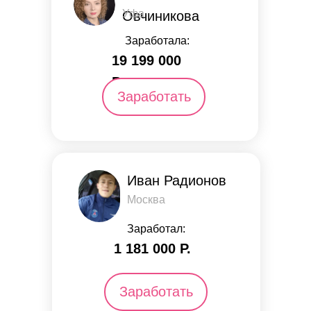
Уфа
Овчиникова
Заработала:
19 199 000
Р.
Заработать
Иван Радионов
Москва
Заработал:
1 181 000 Р.
Заработать