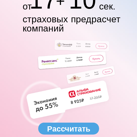
17
10
+
от
сек.
страховых
предрасчет
компаний
Рассчитать