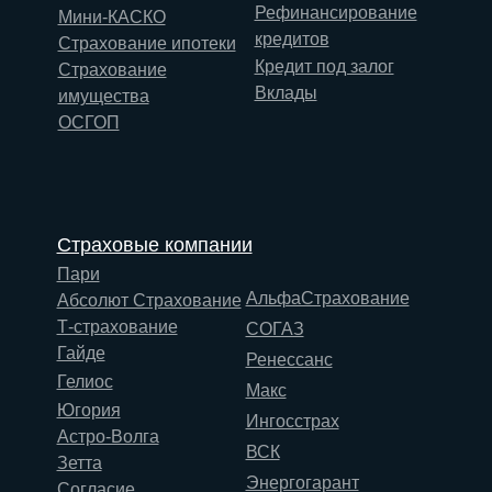
Рефинансирование
Мини-КАСКО
кредитов
Страхование ипотеки
Кредит под залог
Страхование
Вклады
имущества
ОСГОП
Страховые компании
Пари
АльфаСтрахование
Абсолют Страхование
Т-страхование
СОГАЗ
Гайде
Ренессанс
Гелиос
Макс
Югория
Ингосстрах
Астро-Волга
ВСК
Зетта
Энергогарант
Согласие