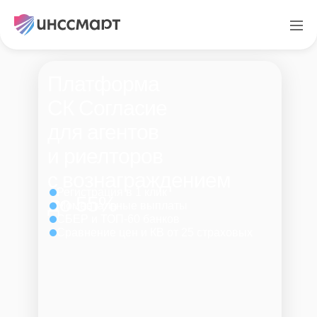
Платформа
СК Согласие
для агентов
и риелторов
с вознаграждением
Регистрация в 1 клик
до 55%
Моментальные выплаты
СБЕР и ТОП-60 банков
Сравнение цен и КВ от 25 страховых