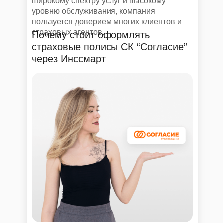
широкому спектру услуг и высокому
уровню обслуживания, компания
пользуется доверием многих клиентов и
страховых агентов.
Почему стоит оформлять
страховые полисы СК “Согласие”
через Инссмарт