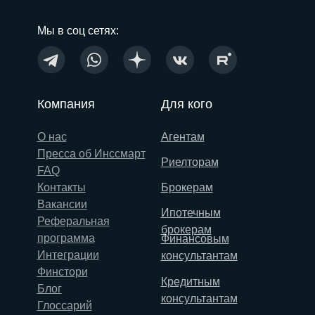
Мы в соц сетях:
Компания
Для кого
О нас
Агентам
Пресса об Инссмарт
Риелторам
FAQ
Контакты
Брокерам
Вакансии
Ипотечным
Реферальная
брокерам
программа
Финансовым
Интеграции
консультантам
Финстори
Кредитным
Блог
консультантам
Глоссарий