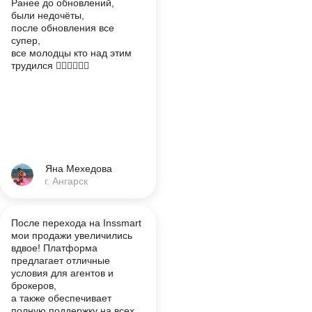
Ранее до обновлений,
были недочёты,
после обновления все
супер,
все молодцы кто над этим
трудился 👍🏽👍🏽👍🏽
Яна Мехедова
г. Ангарск
После перехода на Inssmart
мои продажи увеличились
вдвое! Платформа
предлагает отличные
условия для агентов и
брокеров,
а также обеспечивает
полную поддержку на всех