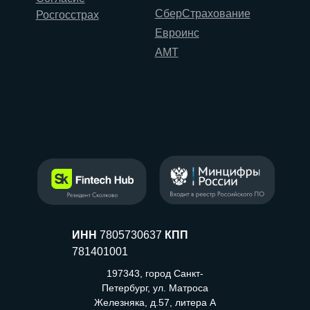
СберСтрахование
Росгосстрах
Евроинс
АМТ
ИНН
7805730637
КПП
781401001
197343, город Санкт-
Петербург, ул. Матроса
Железняка, д.57, литера А