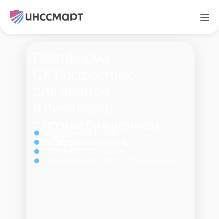
Платформа
СК Росгосстрах
для агентов
и риелторов
с вознаграждением
Регистрация в 1 клик
до 55%
Моментальные выплаты
СБЕР и ТОП-60 банков
Сравнение цен и КВ от 25 страховых