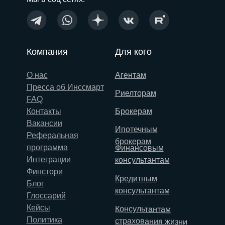
Компания
Для кого
О нас
Агентам
Пресса об Инссмарт
Риелторам
FAQ
Контакты
Брокерам
Вакансии
Ипотечным
Реферальная
брокерам
программа
Финансовым
Интеграции
консультантам
Финстори
Кредитным
Блог
консультантам
Глоссарий
Кейсы
Консультантам
Политика
страхования жизни