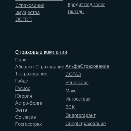
Кредит под залог
Страхование
Вклады
имущества
ОСГОП
Страховые компании
Пари
АльфаСтрахование
Абсолют Страхование
Т-страхование
СОГАЗ
Гайде
Ренессанс
Гелиос
Макс
Югория
Ингосстрах
Астро-Волга
ВСК
Зетта
Энергогарант
Согласие
СберСтрахование
Росгосстрах