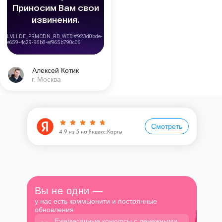
Алексей Котик
г. Москва
Смотреть
Вы не одни —
у нас есть коммьюнити и постоянные
обновления
Ежемесячные конкурсы с денежными