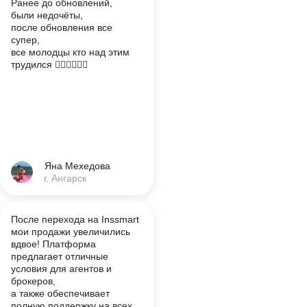
Ранее до обновлений,
были недочёты,
после обновления все
супер,
все молодцы кто над этим
трудился 👍🏽👍🏽👍🏽
Яна Мехедова
г. Ангарск
После перехода на Inssmart
мои продажи увеличились
вдвое! Платформа
предлагает отличные
условия для агентов и
брокеров,
а также обеспечивает
полную поддержку на всех