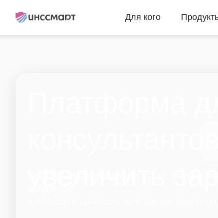
Для кого
Продукт
Платформа д
консультантов
увеличить за
Расширьте спектр ваших услуг, оптимизи
продуктов
и повысьте ценность для ваших клиентов