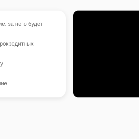
: за него будет
крокредитных
ту
ние