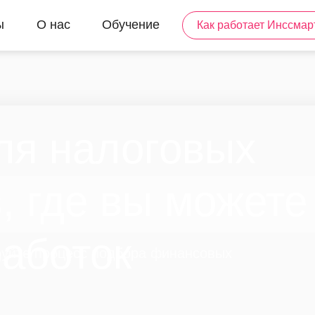
ы
О нас
Обучение
Как работает Инссмар
ля налоговых
, где вы можете
работок
руйте процесс подбора финансовых