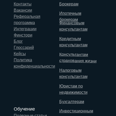
Контакты
Брокерам
Вакансии
Ипотечным
Реферальная
брокерам
программа
Финансовым
Интеграции
консультантам
Финстори
Кредитным
Блог
консультантам
Глоссарий
Кейсы
Консультантам
Политика
страхования жизни
конфиденциальности
Налоговым
консультантам
Юристам по
недвижимости
Бухгалтерам
Обучение
Инвестиционным
Полезные статьи