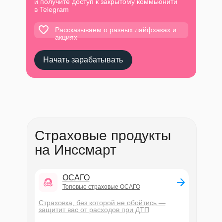
и получите доступ к закрытому коммьюнити
в Telegram
Рассказываем о разных лайфхаках и
акциях
Начать зарабатывать
Страховые продукты
на Инссмарт
ОСАГО
Топовые страховые ОСАГО
Страховка, без которой не обойтись —
защитит вас от расходов при ДТП