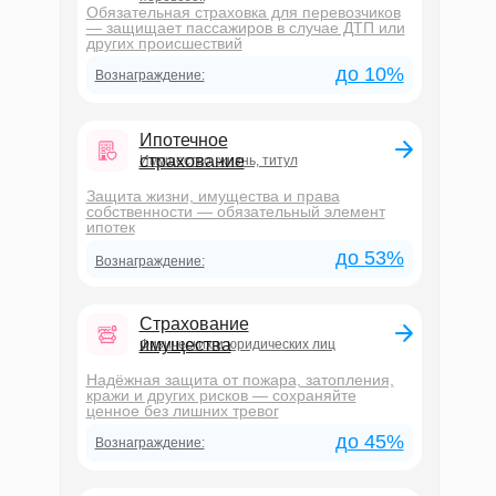
Обязательная страховка для перевозчиков
— защищает пассажиров в случае ДТП или
других происшествий
до 10%
Вознаграждение:
Ипотечное
страхование
Имущество, жизнь, титул
Защита жизни, имущества и права
собственности — обязательный элемент
ипотек
до 53%
Вознаграждение:
Страхование
имущества
Физических и юридических лиц
Надёжная защита от пожара, затопления,
кражи и других рисков — сохраняйте
ценное без лишних тревог
до 45%
Вознаграждение: