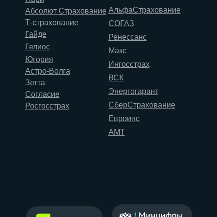
АльфаСтрахование
Абсолют Страхование
Т-страхование
СОГАЗ
Гайде
Ренессанс
Гелиос
Макс
Югория
Ингосстрах
Астро-Волга
ВСК
Зетта
Энергогарант
Согласие
СберСтрахование
Росгосстрах
Евроинс
АМТ