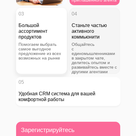
приглашенного агента
03
04
Большой
Станьте частью
ассортимент
активного
продуктов
коммьюнити
Помогаем выбрать
Общайтесь
самое выгодное
с
предложение из всех
единомышленниками
возможных на рынке
в закрытом чате,
делитесь опытом и
развивайтесь вместе с
другими агентами
05
Удобная CRM система для вашей
комфортной работы
Зарегистрируйтесь