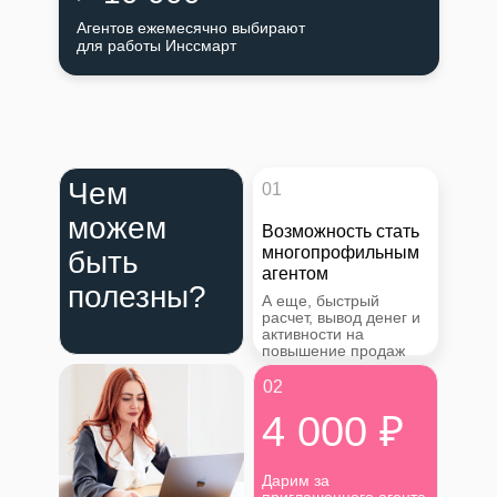
Агентов ежемесячно выбирают
для работы Инссмарт
Чем
01
можем
Возможность стать
многопрофильным
быть
агентом
полезны?
А еще, быстрый
расчет, вывод денег и
активности на
повышение продаж
02
4 000 ₽
Дарим за