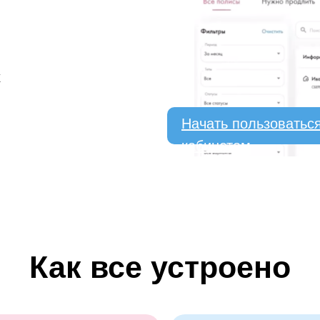
х
Начать пользоватьс
кабинетом
Как все устроено