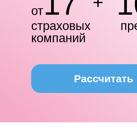
17
1
+
от
страховых
пр
компаний
Рассчитать