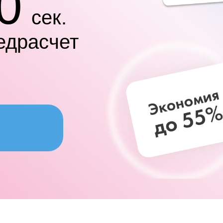
0
сек.
едрасчет