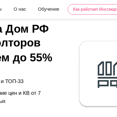
ы
О нас
Обучение
Как работает Инссмар
а Дом РФ
элторов
ем до 55%
 и ТОП-33
ие цен и КВ от 7
ых