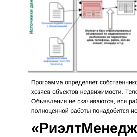
Программа определяет собственнико
хозяев объектов недвижимости. Те
Объявления не скачиваются, вся раб
полноценной работы понадобится ис
это является основным недостатком
«РиэлтМенедж