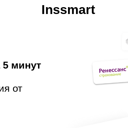
Inssmart
 5 минут
ия от