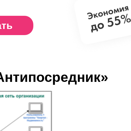
ать
Антипосредник»