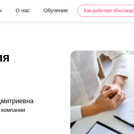
ы
О нас
Обучение
Как работает Инссмар
Html code will be here
ля
Дмитриевна
 компании