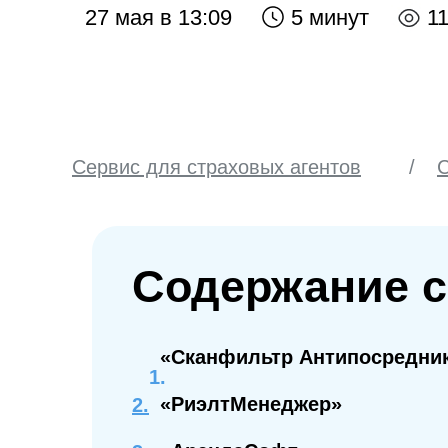
27 мая в 13:09
5 минут
1
Сервис для страховых агентов
/
С
Inssmart
Содержание с
«Сканфильтр Антипосредни
«РиэлтМенеджер»
2.