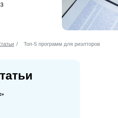
13
татьи
/
Топ-5 программ для риэлторов
татьи
к»