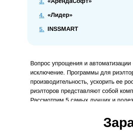
«АрендаСофт»
3.
«Лидер»
4.
INSSMART
5.
Вопрос упрощения и автоматизации 
исключение. Программы для риэлтор
производительность, ускорить ее р
риэлторов представляют собой ком
Рассмотрим 5 самых лучших и полез
Зар