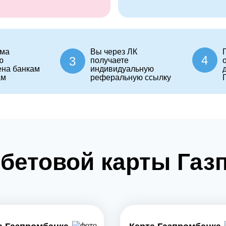
ма
Вы через ЛК
4
3
ю
получаете
ена банкам
индивидуальную
ам
реферальную ссылку
бетовой карты Газ