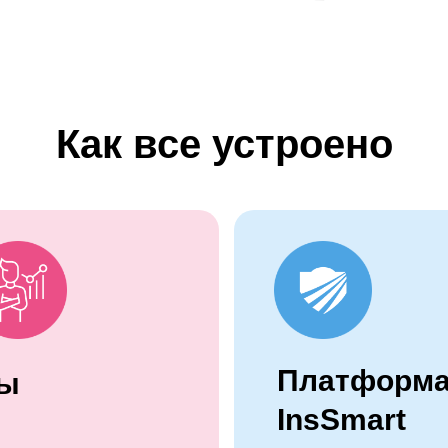
Как все устроено
Платформ
ы
InsSmart