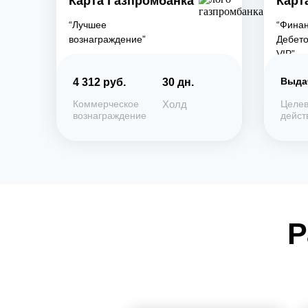
Карта Газпромбанка
Карт
“Лучшее
“Финан
вознаграждение”
Дебето
VIP”
Выда
4 312 руб.
30 дн.
Коммерческое
Холд
Целе
вознаграждение
дейст
Р