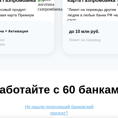
а Газпромбанка
Карта Газпромбанка
совый продукт:
“Лимит на переводы другим
вая карта Премиум
людям в любые банки РФ че
СБП”
ча + Активация
до 10 млн руб.
вое
Лимит на перевод
вие
аботайте с 60 банка
Не нашли подходящий банковский
продукт?