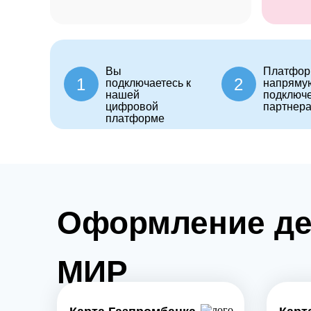
Вы
Платфор
1
2
подключаетесь к
напряму
нашей
подключ
цифровой
партнер
платформе
Оформление де
МИР