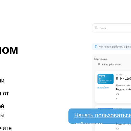
ном
ли
 от
ой
ты
Начать пользоватьс
кабинетом
чите