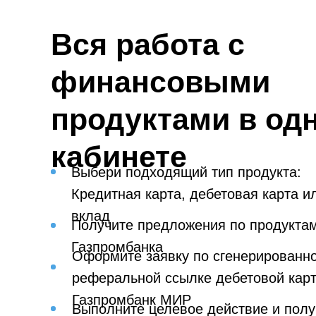
Вся работа с
финансовыми
продуктами в од
кабинете
Выбери подходящий тип продукта:
Кредитная карта, дебетовая карта и
вклад
Получите предложения по продуктам
Газпромбанка
Оформите заявку по сгенерированн
реферальной ссылке дебетовой кар
Газпромбанк МИР
Выполните целевое действие и полу