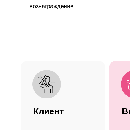
вознаграждение
Клиент
В