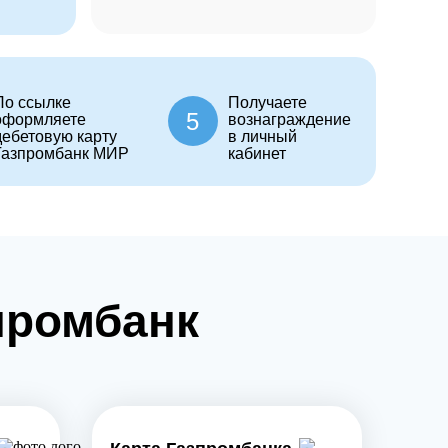
По ссылке
Получаете
5
оформляете
вознаграждение
дебетовую карту
в личный
Газпромбанк МИР
кабинет
промбанк