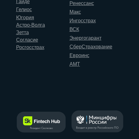
Гайде
Ренессанс
Гелиос
Макс
Югория
Ингосстрах
Астро-Волга
ВСК
Зетта
Энергогарант
Согласие
СберСтрахование
Росгосстрах
Евроинс
АМТ