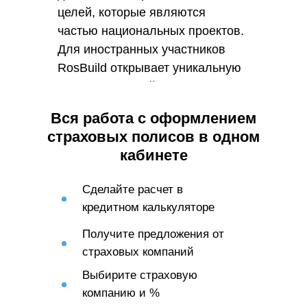
целей, которые являются
частью национальных проектов.
Для иностранных участников
RosBuild открывает уникальную
возможность войти на
российский рынок и оказать
Вся работа с оформлением
влияние на него.
страховых полисов в одном
кабинете
Сделайте расчет в
кредитном калькуляторе
Получите предложения от
страховых компаний
Выбирите страховую
компанию и %