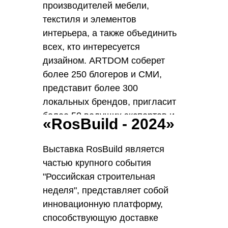
производителей мебели,
текстиля и элементов
интерьера, а также объединить
всех, кто интересуется
дизайном. ARTDOM соберет
более 250 блогеров и СМИ,
представит более 300
локальных брендов, пригласит
более 50 ведущих экспертов и
«RosBuild - 2024»
организует 2 важных форума.
Выставка RosBuild является
частью крупного события
"Российская строительная
неделя", представляет собой
инновационную платформу,
способствующую доставке