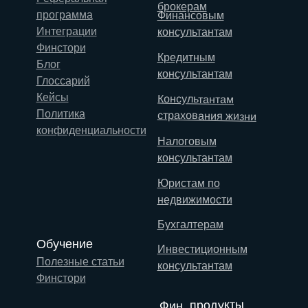
брокерам
программа
Финансовым
Интеграции
консультантам
Финстори
Кредитным
Блог
консультантам
Глоссарий
Кейсы
Консультантам
Политика
страхования жизни
конфиденциальности
Налоговым
консультантам
Юристам по
недвижимости
Бухгалтерам
Обучение
Инвестиционным
Полезные статьи
консультантам
Финстори
Фин. продукты