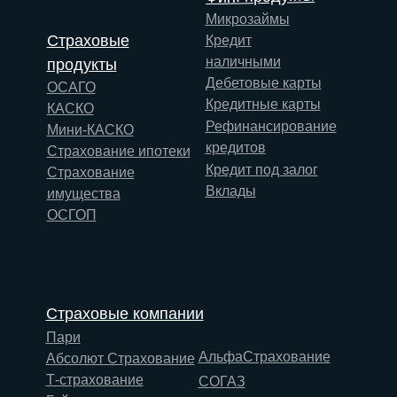
Микрозаймы
Страховые
Кредит
наличными
продукты
Дебетовые карты
ОСАГО
Кредитные карты
КАСКО
Рефинансирование
Мини-КАСКО
кредитов
Страхование ипотеки
Кредит под залог
Страхование
Вклады
имущества
ОСГОП
Страховые компании
Пари
АльфаСтрахование
Абсолют Страхование
Т-страхование
СОГАЗ