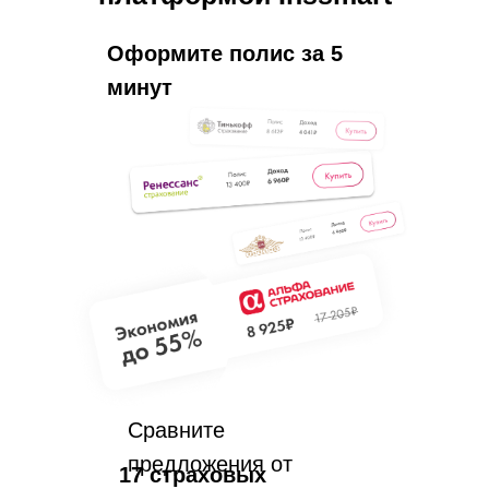
риэлторский бизнес,
коммерческую недвижимость,
Оформите полис за 5
ипотечное кредитование,
минут
информационные ресурсы и
другие актуальные темы.
Сравните
предложения от
17 страховых