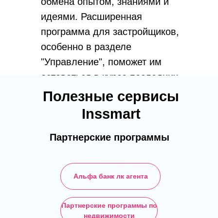
обмена опытом, знаниями и
идеями. Расширенная
программа для застройщиков,
особенно в разделе
"Управление", поможет им
оставаться в курсе последних
тенденций и инноваций в
Полезные сервисы
своей отрасли.
Inssmart
Дополнительные
мероприятия,
Партнерские программы
предоставляемые партнерами
форума, будут дополнять
Альфа банк лк агента
общую программу и
предлагать участникам
Партнерские программы по
дополнительные возможности
недвижимости