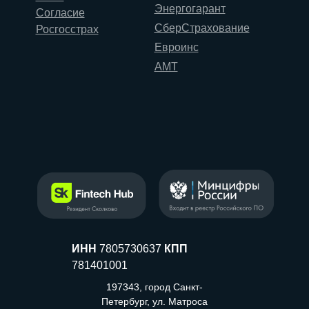
Энергогарант
Согласие
СберСтрахование
Росгосстрах
Евроинс
АМТ
ИНН
7805730637
КПП
781401001
197343, город Санкт-
Петербург, ул. Матроса