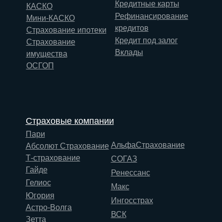
Кредитные карты
КАСКО
Рефинансирование
Мини-КАСКО
кредитов
Страхование ипотеки
Кредит под залог
Страхование
Вклады
имущества
ОСГОП
Страховые компании
Пари
АльфаСтрахование
Абсолют Страхование
Т-страхование
СОГАЗ
Гайде
Ренессанс
Гелиос
Макс
Югория
Ингосстрах
Астро-Волга
ВСК
Зетта