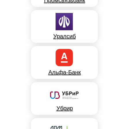
Промсвязьбанк
Уралсиб
Альфа-Банк
Убрир