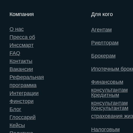
Компания
Для кого
О нас
Агентам
Пресса об
Риелторам
Инссмарт
FAQ
Брокерам
Контакты
Ипотечным брок
Вакансии
Реферальная
Финансовым
программа
консультантам
Интеграции
Кредитным
Финстори
консультантам
Консультантам
Блог
страхования жи
Глоссарий
Кейсы
Налоговым