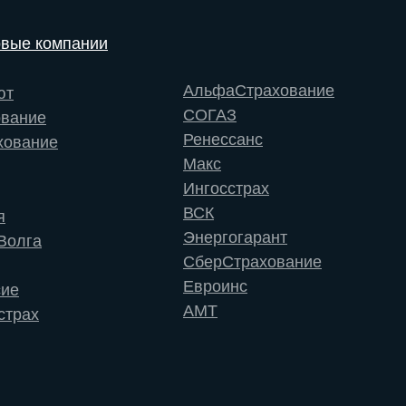
овые компании
АльфаСтрахование
ют
СОГАЗ
ование
Ренессанс
хование
Макс
Ингосстрах
ВСК
я
Энергогарант
Волга
СберСтрахование
Евроинс
сие
АМТ
страх