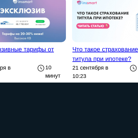
юзивные тарифы от
Что такое страхование
титула при ипотеке?
10
ря в
21 сентября в
минут
10:23