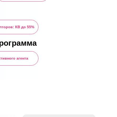
лторов: КВ до 55%
рограмма
ктивного агента