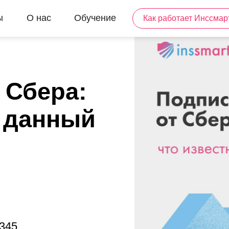
ы
О нас
Обучение
Как работает Инссмар
 Сбера:
а данный
345