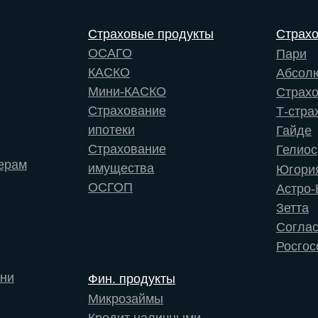
Страховые продукты
Страх
ОСАГО
Пари
КАСКО
Абсол
Мини-КАСКО
Страх
Страхование
Т-стра
ипотеки
Гайде
Страхование
Гелиос
ерам
имущества
Югори
ОСГОП
Астро-
Зетта
Согла
Росгос
зни
Фин. продукты
Микрозаймы