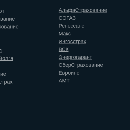
АльфаСтрахование
ют
СОГАЗ
ование
Ренессанс
хование
Макс
Ингосстрах
ВСК
я
Энергогарант
Волга
СберСтрахование
Евроинс
сие
АМТ
страх