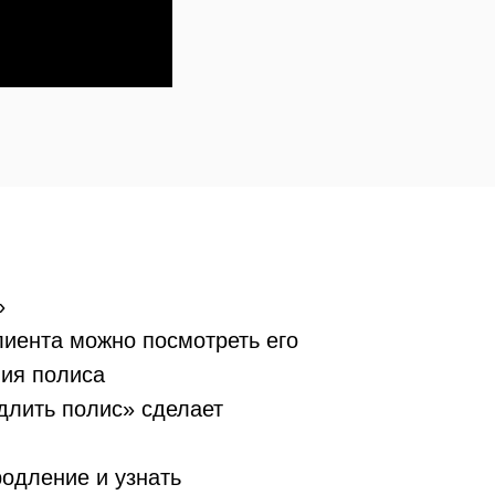
»
лиента можно посмотреть его
вия полиса
одлить полис» сделает
родление и узнать