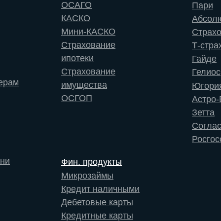
ОСАГО
Пари
КАСКО
Абсол
Мини-КАСКО
Страх
Страхование
Т-стра
ипотеки
Гайде
Страхование
Гелиос
ерам
имущества
Югори
ОСГОП
Астро-
Зетта
Согла
Росгос
зни
Фин. продукты
Микрозаймы
Кредит наличными
Дебетовые карты
Кредитные карты