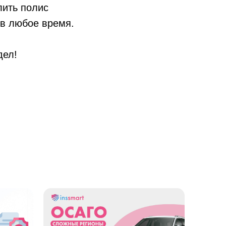
лить полис
 в любое время.
дел!