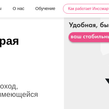
ы
О нас
Обучение
Как работает Инссмар
рая
оход,
 имеющейся