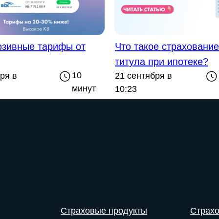
юзивные тарифы от
Что такое страхование
титула при ипотеке?
10
ря в
21 сентября в
минут
10:23
Страховые продукты
Страх