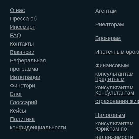
О нас
Агентам
Пресса об
Риелторам
Инссмарт
FAQ
Брокерам
Контакты
Ипотечным брок
Вакансии
Реферальная
Финансовым
программа
консультантам
Интеграции
Кредитным
Финстори
консультантам
Консультантам
Блог
страхования жи
Глоссарий
Кейсы
Налоговым
Политика
консультантам
конфиденциальности
Юристам по
недвижимости