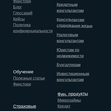
Финстори
Кредитным
Блог
консультантам
Глоссарий
Кейсы
Консультантам
Политика
страхования жизни
конфиденциальности
Налоговым
консультантам
Юристам по
недвижимости
Бухгалтерам
Обучение
Инвестиционным
Полезные статьи
консультантам
Финстори
Фин. продукты
Микрозаймы
Страховые
Кредит