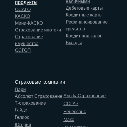
наличными
продукты
Дебетовые карты
ОСАГО
Кредитные карты
КАСКО
Рефинансирование
Мини-КАСКО
кредитов
Страхование ипотеки
Кредит под залог
Страхование
Вклады
имущества
ОСГОП
Страховые компании
Пари
АльфаСтрахование
Абсолют Страхование
Т-страхование
СОГАЗ
Гайде
Ренессанс
Гелиос
Макс
Югория