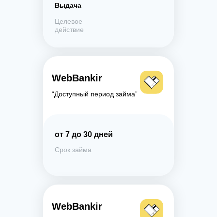
Выдача
Целевое
действие
WebBankir
“Доступный период займа”
от 7 до 30 дней
Срок займа
WebBankir