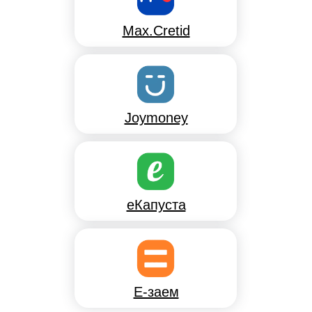
Max.Cretid
Joymoney
еКапуста
E-заем