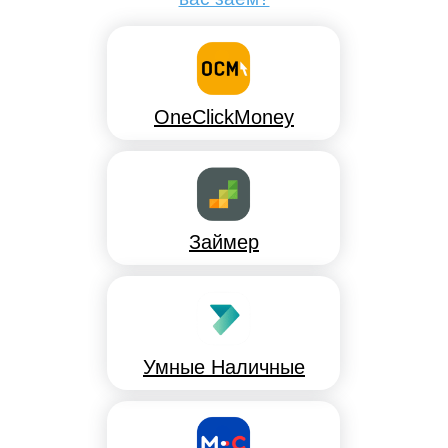
OneClickMoney
Займер
Умные Наличные