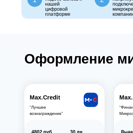
нашей
подключ
цифровой
микрокр
платформе
компани
Оформление ми
Max.Credit
Max.
“Лучшее
“Финан
вознаграждение”
Микро
Выда
4802 руб.
30 дн.