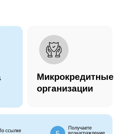
Микрокредитные
а
организации
Получаете
По ссылке
5
вознаграждение