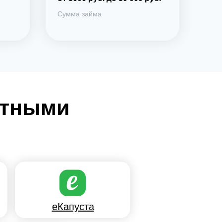
Сумма займа
итными
еКапуста