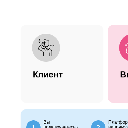
Клиент
В
Вы
Платфор
1
2
подключаетесь к
напряму