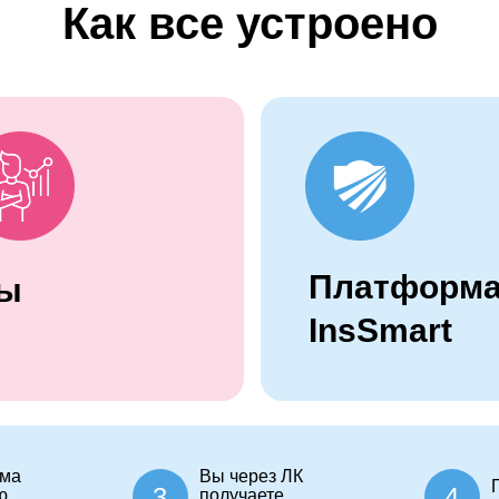
Как все устроено
Платформ
ы
InsSmart
ма
Вы через ЛК
3
4
ю
получаете