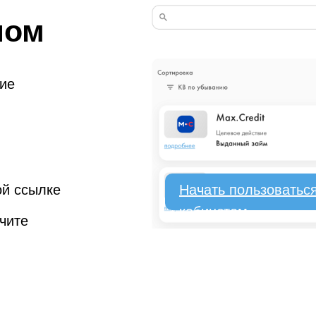
ном
ие
ой ссылке
Начать пользоватьс
кабинетом
чите