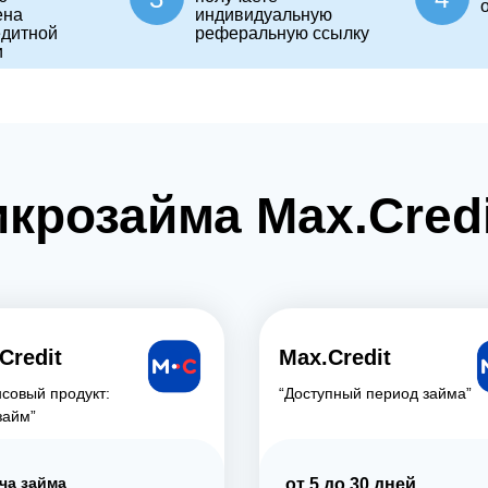
ена
индивидуальную
едитной
реферальную ссылку
и
крозайма Max.Credi
Credit
Max.Credit
совый продукт:
“Доступный период займа”
займ”
ча займа
от 5 до 30 дней