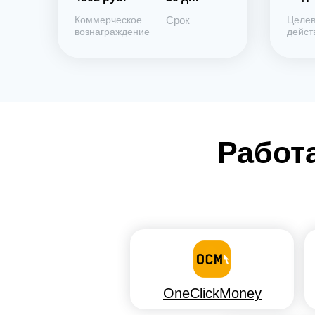
Коммерческое
Срок
Целе
вознаграждение
дейст
Работ
OneClickMoney