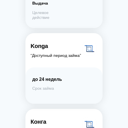
Выдача
Целевое
действие
Konga
“Доступный период займа”
до 24 недель
Срок займа
Конга