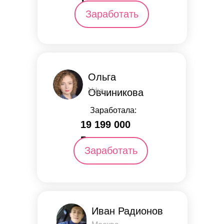
Заработать
Ольга
Уфа
Овчиникова
Заработала:
19 199 000
Р.
Заработать
Иван Радионов