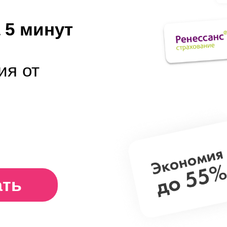
 5 минут
ия от
ать