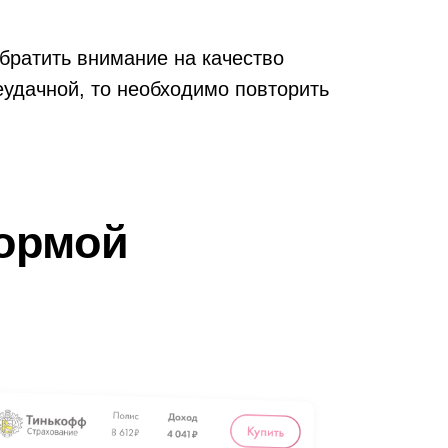
братить внимание на качество
еудачной, то необходимо повторить
о, то можно обратиться в ближайший
нт на месте.
ормой