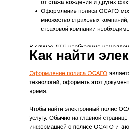
от стажа вождения и других фак
Оформление полиса ОСАГО можно
множество страховых компаний
страховой компании необходимо
В случае ДТП необходимо немедленн
Как найти эл
дальнейшим действиям. Страховая 
Оформление полиса ОСАГО
являетс
технологий, оформить этот документ
время.
Чтобы найти электронный полис ОСА
услугу. Обычно на главной странице
информацией о полисе ОСАГО и кноп