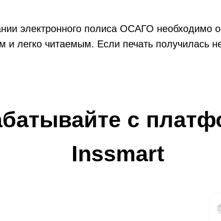
ании электронного полиса ОСАГО необходимо о
м и легко читаемым. Если печать получилась н
атать электронный полис ОСАГО самостоятельн
компании. Там вам помогут распечатать докуме
абатывайте с платф
Inssmart