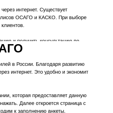
через интернет. Существует
полисов ОСАГО и КАСКО. При выборе
 клиентов.
анию и получить консультацию по
САГО
т размер возмещения ущерба.
илей в России. Благодаря развитию
ерез интернет. Это удобно и экономит
ании, которая предоставляет данную
нажать. Далее откроется страница с
одим к заполнению анкеты.