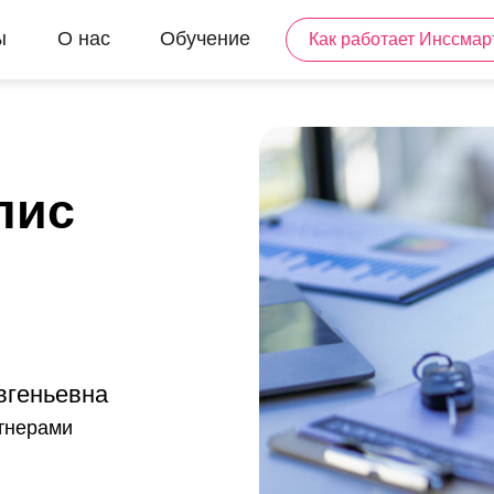
ы
О нас
Обучение
Как работает Инссмар
лис
вгеньевна
ртнерами