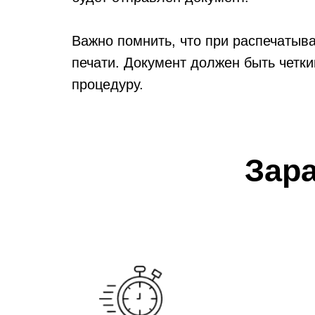
Важно помнить, что при распечатыв
печати. Документ должен быть четки
процедуру.
Если у вас нет возможности распеч
пункт выдачи документов страховой 
Зар