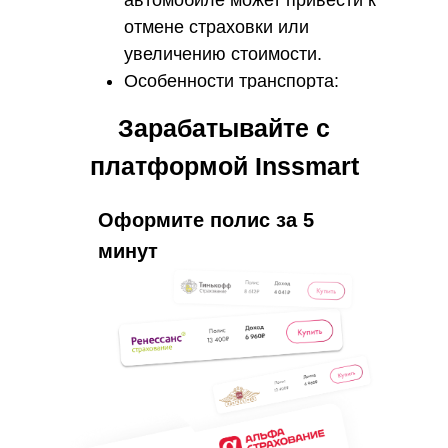
автомобиле может привести к
отмене страховки или
увеличению стоимости.
Особенности транспорта:
марка, модель, объем
Зарабатывайте с
двигателя, наличие систем
платформой Inssmart
безопасности.
Страховые случаи: размер и
регулярность страховых
Оформите полис за 5
выплат в прошлом также
минут
влияют на цену страховки.