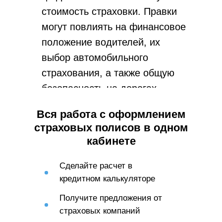
стоимость страховки. Правки
могут повлиять на финансовое
положение водителей, их
выбор автомобильного
страхования, а также общую
безопасность на дорогах.
Постоянное обновление
Вся работа с оформлением
коэффициентов важны для
страховых полисов в одном
справедливых условий
кабинете
страхования и отражения
реальных рисков на дорогах.
Сделайте расчет в
кредитном калькуляторе
Получите предложения от
страховых компаний