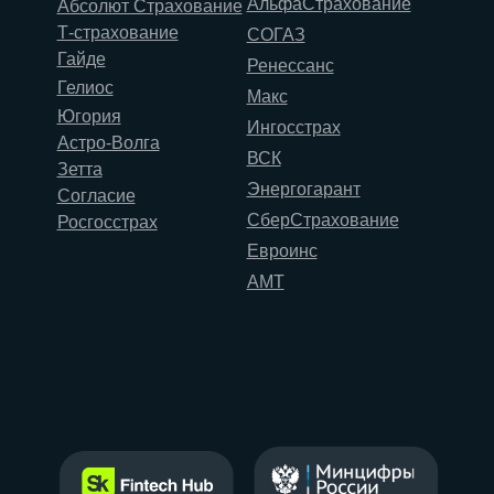
АльфаСтрахование
Абсолют Страхование
Т-страхование
СОГАЗ
Гайде
Ренессанс
Гелиос
Макс
Югория
Ингосстрах
Астро-Волга
ВСК
Зетта
Энергогарант
Согласие
СберСтрахование
Росгосстрах
Евроинс
АМТ