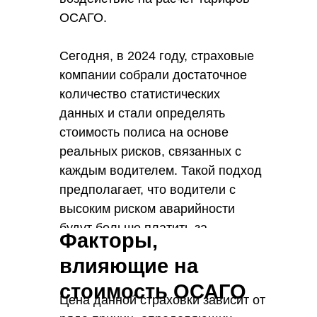
ОСАГО.
Сегодня, в 2024 году, страховые
компании собрали достаточное
количество статистических
данных и стали определять
стоимость полиса на основе
реальных рисков, связанных с
каждым водителем. Такой подход
предполагает, что водители с
высоким риском аварийности
будут больше платить за
Факторы,
страховку, в то время как те, кто
влияющие на
демонстрируют осторожный стиль
вождения, сэкономят на полисе.
стоимость ОСАГО
Цена данной страховки зависит от