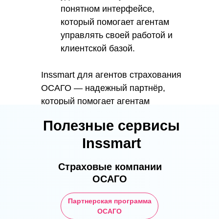
понятном интерфейсе,
который помогает агентам
управлять своей работой и
клиентской базой.
Inssmart для агентов страхования
ОСАГО — надежный партнёр,
который помогает агентам
сэкономить время, увеличить
Полезные сервисы
прибыль и обеспечить
Inssmart
качественное обслуживание
клиентам. С Inssmart работа
Страховые компании
страхового агента становится
ОСАГО
эффективной и прибыльной!
Партнерская программа
ОСАГО