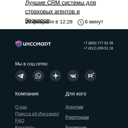
Лучшие CRM системы для
страховых агентов и
брокеров
29 февраля в 12:28
6 минут
+7 (800) 777 92 38
+7 (812) 209 51 18
Мы в соц сетях:
Компания
Для кого
О нас
Агентам
Пресса об Инссмарт
Риелторам
FAQ
Контакты
Брокерам