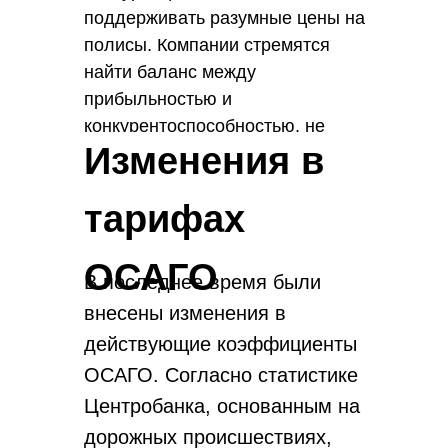
поддерживать разумные цены на
полисы. Компании стремятся
найти баланс между
прибыльностью и
конкурентоспособностью, не
Изменения в
завышая тарифы. Установлены
правила, ограничивающие
максимальную стоимость ОСАГО,
тарифах
чтобы предотвратить
произвольное повышение цен.
ОСАГО
В последнее время были
Рынок автострахования может
внесены изменения в
быть подвержен изменениям из-за
различных факторов: импорт
действующие коэффициенты
запчастей и логистика цепочки
ОСАГО. Согласно статистике
поставок, что влияет на среднюю
Центробанка, основанным на
стоимость полисов.
дорожных происшествиях,