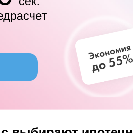
сек.
едрасчет
нас выбирают ипотеч