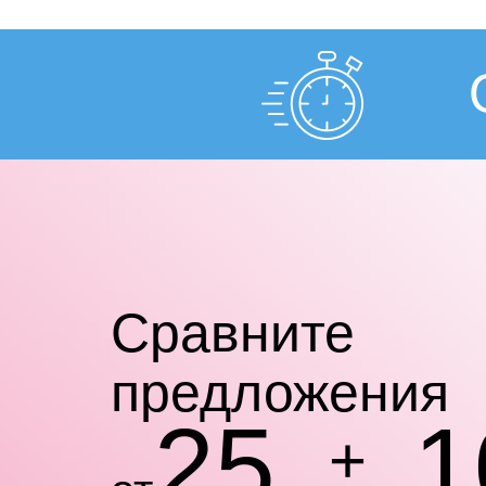
Cравните
предложения
25
1
+