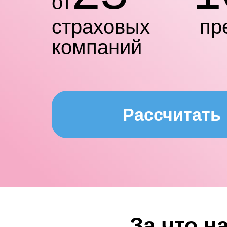
от
страховых
пр
компаний
Рассчитать
За что 