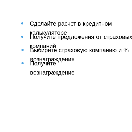
Сделайте расчет в кредитном
калькуляторе
Получите предложения от страховы
Образец полиса страхования
компаний
Образец полиса страхования
Выбирите страховую компанию и %
вознаграждения
Получите
вознаграждение