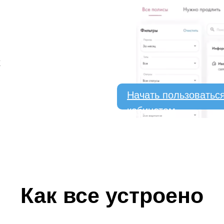
х
Начать пользоватьс
кабинетом
Как все устроено