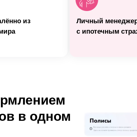
алённо из
Личный менеджер
мира
с ипотечным стр
ормлением
ов в одном