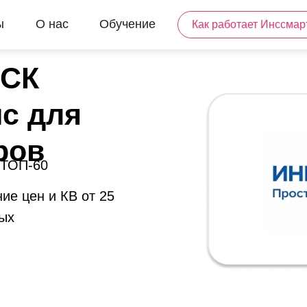
ы
О нас
Обучение
Как работает Инссмар
 СК
ис для
ров
 ТОП-60
ие цен и КВ от 25
ых