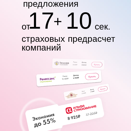
предложения
17
10
+
от
сек.
страховых
предрасчет
компаний