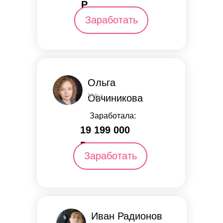
Р.
Заработать
Ольга
Уфа
Овчиникова
Заработала:
19 199 000
Р.
Заработать
Иван Радионов