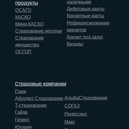
наличными
продукты
Дебетовые карты
ОСАГО
Кредитные карты
КАСКО
Рефинансирование
Мини-КАСКО
кредитов
Страхование ипотеки
Кредит под залог
Страхование
Вклады
имущества
ОСГОП
Страховые компании
Пари
АльфаСтрахование
Абсолют Страхование
Т-страхование
СОГАЗ
Гайде
Ренессанс
Гелиос
Макс
Югория