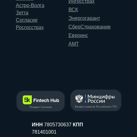
Ингосстрах
Астро-Волга
ВСК
Зетта
Энергогарант
Согласие
СберСтрахование
Росгосстрах
Евроинс
АМТ
ИНН
7805730637
КПП
781401001