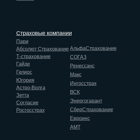
Страховые компании
Пари
АльфаСтрахование
Абсолют Страхование
Т-страхование
СОГАЗ
Гайде
Ренессанс
Гелиос
Макс
Югория
Ингосстрах
Астро-Волга
ВСК
Зетта
Энергогарант
Согласие
СберСтрахование
Росгосстрах
Евроинс
АМТ