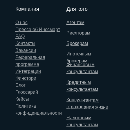
Компания
Для кого
О нас
Агентам
Пресса об Инссмарт
Риелторам
FAQ
Контакты
Брокерам
Вакансии
Ипотечным
Реферальная
брокерам
программа
Финансовым
Интеграции
консультантам
Финстори
Кредитным
Блог
консультантам
Глоссарий
Кейсы
Консультантам
Политика
страхования жизни
конфиденциальности
Налоговым
консультантам