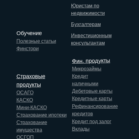
Юристам по
недвижимости
Бухгалтерам
Обучение
Инвестиционным
Полезные статьи
консультантам
Финстори
Фин. продукты
Микрозаймы
Страховые
Кредит
наличными
продукты
Дебетовые карты
ОСАГО
Кредитные карты
КАСКО
Рефинансирование
Мини-КАСКО
кредитов
Страхование ипотеки
Кредит под залог
Страхование
Вклады
имущества
ОСГОП