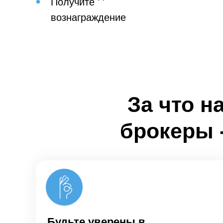
Получите
вознаграждение
За что 
брокеры 
Будьте уверены в