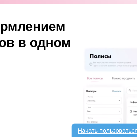
ормлением
ов в одном
х
Начать пользоватьс