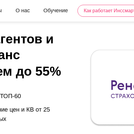
ы
О нас
Обучение
Как работает Инссмар
гентов и
анс
ем до 55%
 ТОП-60
ие цен и КВ от 25
ых