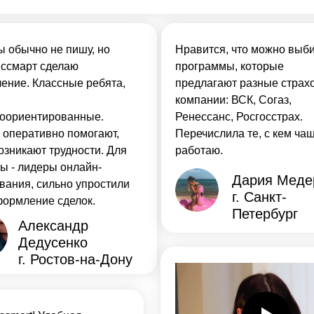
 обычно не пишу, но
Нравится, что можно выб
нссмарт сделаю
программы, которые
ение. Классные ребята,
предлагают разные страх
компании: ВСК, Согаз,
тоориентированные.
Ренессанс, Росгосстрах.
 оперативно помогают,
Перечислила те, с кем ча
озникают трудности. Для
работаю.
ы - лидеры онлайн-
Дария Меде
вания, сильно упростили
г. Санкт-
ормление сделок.
Петербург
Александр
Дедусенко
г. Ростов-на-Дону