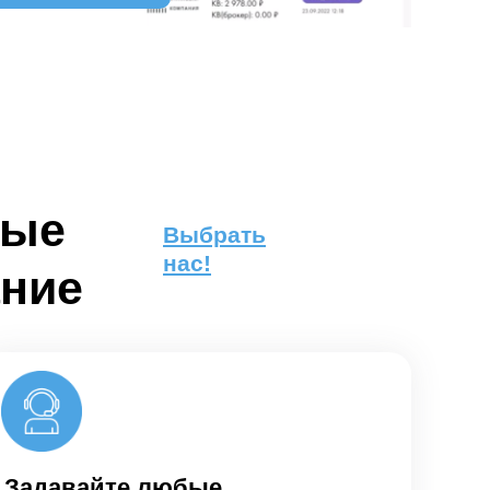
ные
Выбрать
нас!
ание
Задавайте любые