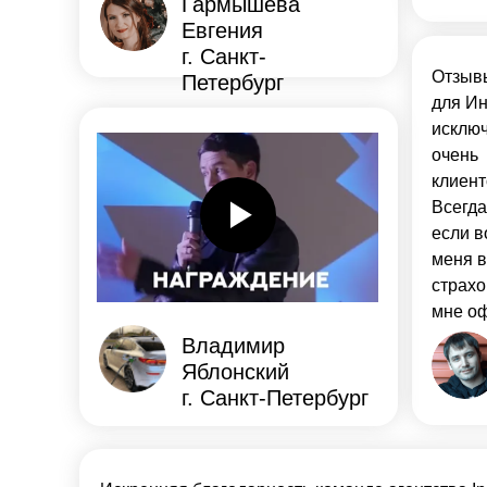
Гармышева
Евгения
г. Санкт-
Отзывы
Петербург
для И
исключ
очень
клиен
Всегда
если в
меня в
страхо
мне оф
Владимир
Яблонский
г. Санкт-Петербург