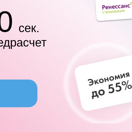
0
сек.
едрасчет