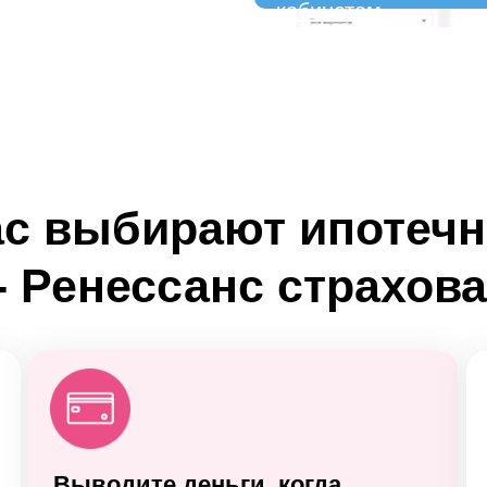
кабинетом
нас выбирают ипотеч
- Ренессанс страхов
Выводите деньги, когда