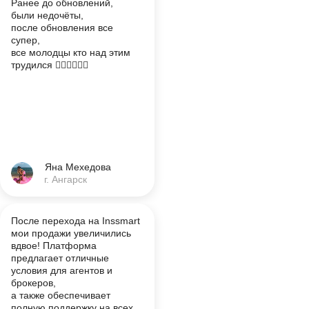
Ранее до обновлений,
были недочёты,
после обновления все
супер,
все молодцы кто над этим
трудился 👍🏽👍🏽👍🏽
Яна Мехедова
г. Ангарск
После перехода на Inssmart
мои продажи увеличились
вдвое! Платформа
предлагает отличные
условия для агентов и
брокеров,
а также обеспечивает
полную поддержку на всех