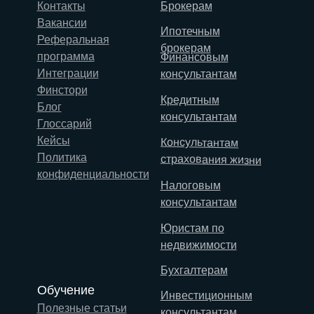
Контакты
Брокерам
Вакансии
Ипотечным
Реферальная
брокерам
программа
Финансовым
Интеграции
консультантам
Финстори
Кредитным
Блог
консультантам
Глоссарий
Кейсы
Консультантам
Политика
страхования жизни
конфиденциальности
Налоговым
консультантам
Юристам по
недвижимости
Бухгалтерам
Обучение
Инвестиционным
Полезные статьи
консультантам