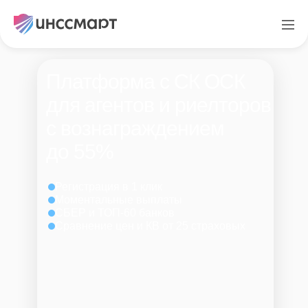
Платформа с СК ОСК
для агентов и риелторов
с вознаграждением
до 55%
Регистрация в 1 клик
Моментальные выплаты
СБЕР и ТОП-60 банков
Сравнение цен и КВ от 25 страховых