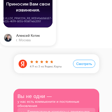
Алексей Котик
г. Москва
Смотреть
Вы не одни —
у нас есть коммьюнити и постоянные
обновления
Ежемесячные конкурсы с денежными