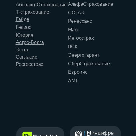
АльфаСтрахование
Абсолют Страхование
Т-страхование
СОГАЗ
Гайде
Ренессанс
Гелиос
Макс
Югория
Ингосстрах
Астро-Волга
ВСК
Зетта
Энергогарант
Согласие
СберСтрахование
Росгосстрах
Евроинс
АМТ