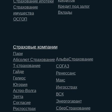
кредитов
Страхование ипотеки
Кредит под залог
Страхование
Вклады
имущества
ОСГОП
Страховые компании
Пари
АльфаСтрахование
Абсолют Страхование
Т-страхование
СОГАЗ
Гайде
Ренессанс
Гелиос
Макс
Югория
Ингосстрах
Астро-Волга
ВСК
Зетта
Энергогарант
Согласие
СберСтрахование
Росгосстрах