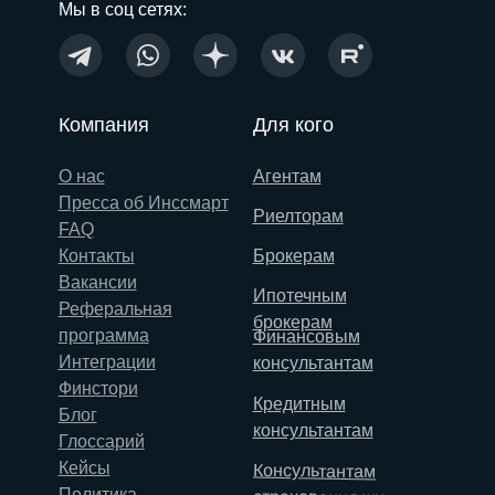
Мы в соц сетях:
Компания
Для кого
О нас
Агентам
Пресса об Инссмарт
Риелторам
FAQ
Контакты
Брокерам
Вакансии
Ипотечным
Реферальная
брокерам
программа
Финансовым
Интеграции
консультантам
Финстори
Кредитным
Блог
консультантам
Глоссарий
Кейсы
Консультантам
Политика