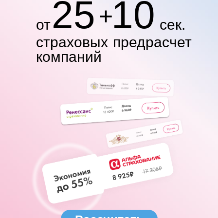
25
10
+
от
сек.
страховых
предрасчет
компаний