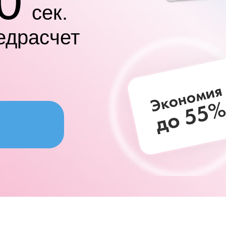
0
сек.
едрасчет