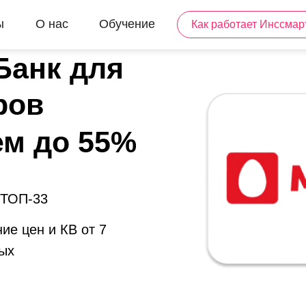
ы
О нас
Обучение
Как работает Инссмар
Банк для
ров
ем до 55%
 ТОП-33
ие цен и КВ от 7
ых