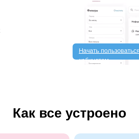
х
Начать пользоватьс
кабинетом
Как все устроено