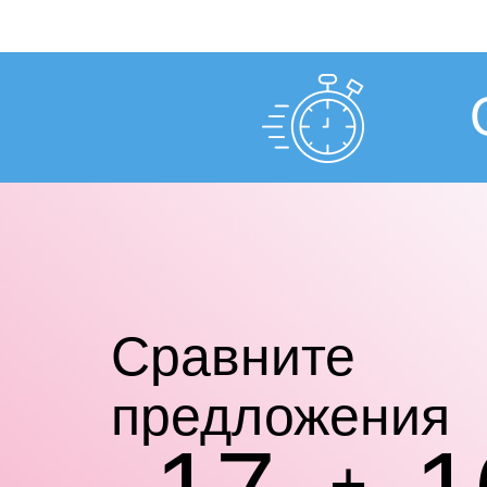
Cравните
предложения
+