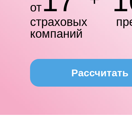
17
1
от
страховых
пр
компаний
Рассчитать