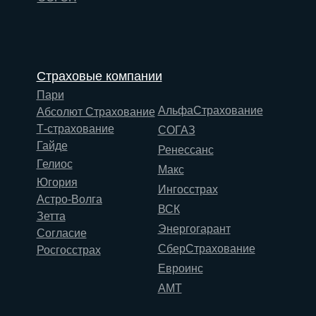
Страховые компании
Пари
АльфаСтрахование
Абсолют Страхование
Т-страхование
СОГАЗ
Гайде
Ренессанс
Гелиос
Макс
Югория
Ингосстрах
Астро-Волга
ВСК
Зетта
Энергогарант
Согласие
СберСтрахование
Росгосстрах
Евроинс
АМТ