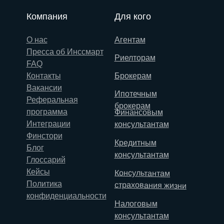
Компания
Для кого
О нас
Агентам
Пресса об Инссмарт
Риелторам
FAQ
Контакты
Брокерам
Вакансии
Ипотечным
Реферальная
брокерам
программа
Финансовым
Интеграции
консультантам
Финстори
Кредитным
Блог
консультантам
Глоссарий
Кейсы
Консультантам
Политика
страхования жизни
конфиденциальности
Налоговым
консультантам