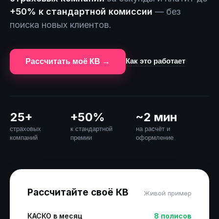
+50% к стандартной комиссии
— без
поиска новых клиентов.
Как это работает
Рассчитать моё КВ →
25+
+50%
~2 мин
страховых
к стандартной
на расчёт и
компаний
премии
оформление
Рассчитайте своё КВ
Живой пример
КАСКО в месяц
8 полисов