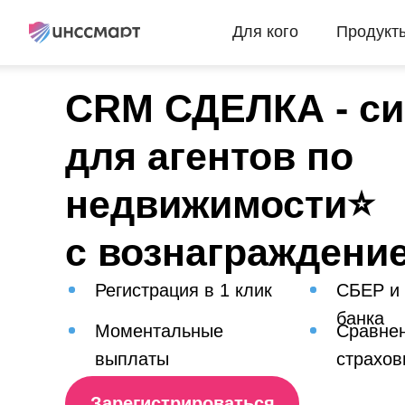
Для кого
Продукт
CRM СДЕЛКА - си
для агентов по
недвижимости⭐️
с вознаграждени
Регистрация в 1 клик
СБЕР и
банка
Моментальные
Сравнен
выплаты
страхов
Зарегистрироваться