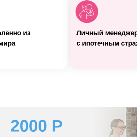
алённо из
Личный менеджер
мира
с ипотечным стр
2000 Р