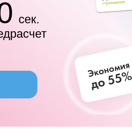
0
сек.
едрасчет