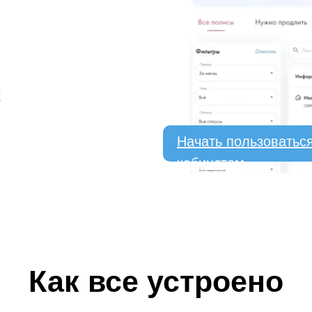
х
Начать пользоватьс
кабинетом
Как все устроено