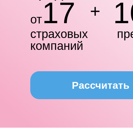
17
1
+
от
страховых
пр
компаний
Рассчитать