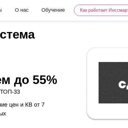
ы
О нас
Обучение
Как работает Инссмар
стема
ем до 55%
 ТОП-33
ие цен и КВ от 7
ых