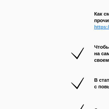
Как с
прочи
https:
Чтобы
на са
своем
В ста
с по