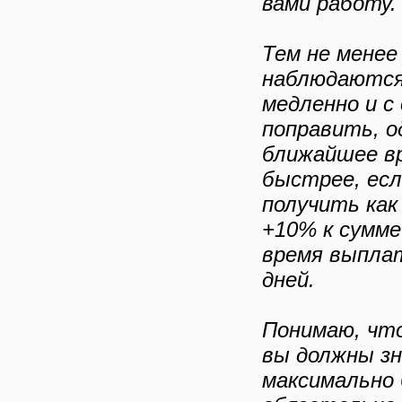
вами работу.
Тем не менее
наблюдаются
медленно и с
поправить, о
ближайшее в
быстрее, ес
получить как
+10% к сумме
время выплат
дней.
Понимаю, что
вы должны зн
максимально