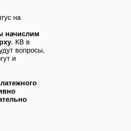
тус на
ы начислим
рху
.
КВ в
удут вопросы,
гут и
латежного
тивно
зательно