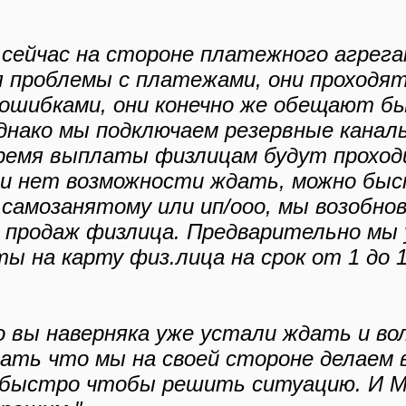
 сейчас на стороне платежного агрег
 проблемы с платежами, они проходят
 ошибками, они конечно же обещают б
днако мы подключаем резервные каналы
ремя выплаты физлицам будут прохо
ли нет возможности ждать, можно бы
 самозанятому или ип/ооо, мы возобно
 продаж физлица. Предварительно мы 
ы на карту физ.лица на срок от 1 до 
 вы наверняка уже устали ждать и во
ать что мы на своей стороне делаем 
 быстро чтобы решить ситуацию. И М