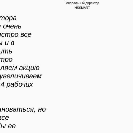
Генеральный директор
INSSMART
атора
 очень
ыстро все
 и в
дить
стро
вляем акцию
увеличиваем
14 рабочих
лноваться, но
все
ы ее