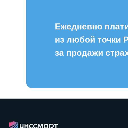
Ежедневно плат
из любой точки 
за продажи стра