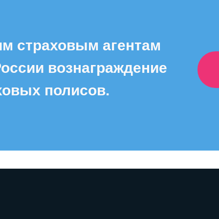
им страховым агентам
России вознаграждение
ховых полисов.