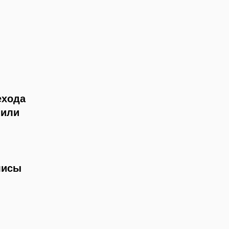
ехода
 или
лисы