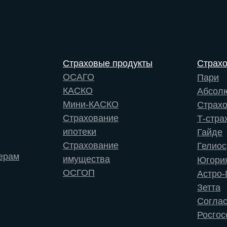
Страховые продукты
Страх
ОСАГО
Пари
КАСКО
Абсол
Мини-КАСКО
Страх
Страхование
Т-стра
ипотеки
Гайде
Страхование
Гелиос
ерам
имущества
Югори
ОСГОП
Астро-
Зетта
Согла
Росгос