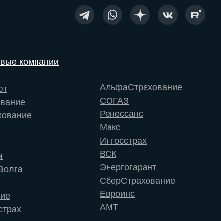
овые компании
АльфаСтрахование
ют
СОГАЗ
ование
Ренессанс
хование
Макс
Ингосстрах
ВСК
я
Энергогарант
Волга
СберСтрахование
Евроинс
сие
АМТ
страх