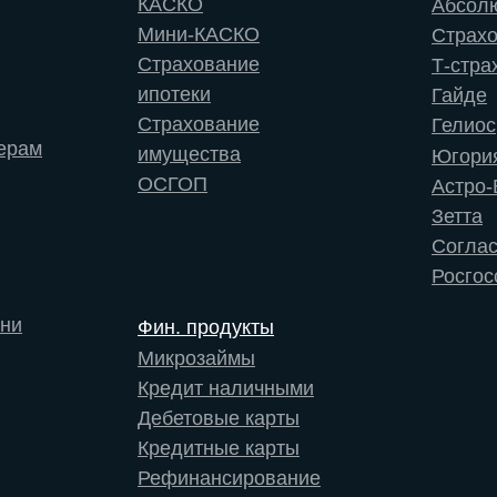
КАСКО
Абсол
Мини-КАСКО
Страх
Страхование
Т-стра
ипотеки
Гайде
Страхование
Гелиос
ерам
имущества
Югори
ОСГОП
Астро-
Зетта
Согла
Росгос
зни
Фин. продукты
Микрозаймы
Кредит наличными
Дебетовые карты
Кредитные карты
Рефинансирование