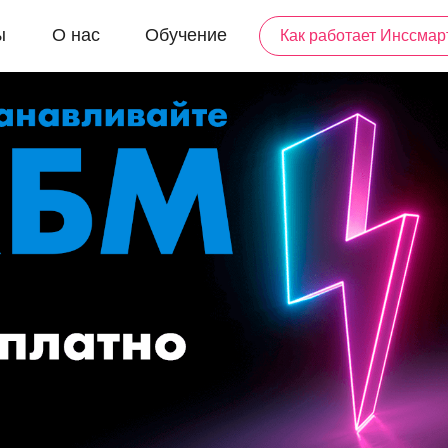
ы
О нас
Обучение
Как работает Инссмар