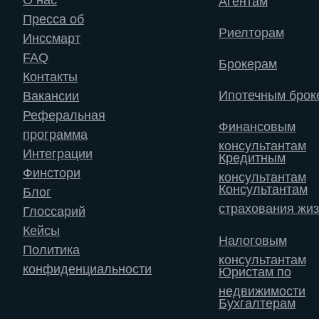
Агентам
Пресса об
Риелторам
Инссмарт
FAQ
Брокерам
Контакты
Ипотечным брок
Вакансии
Реферальная
Финансовым
программа
консультантам
Интеграции
Кредитным
Финстори
консультантам
Консультантам
Блог
страхования жи
Глоссарий
Кейсы
Налоговым
Политика
консультантам
конфиденциальности
Юристам по
недвижимости
Бухгалтерам