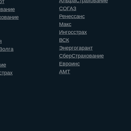
АльфаСтрахование
ют
СОГАЗ
ование
Ренессанс
хование
Макс
Ингосстрах
ВСК
я
Энергогарант
Волга
СберСтрахование
Евроинс
сие
АМТ
страх