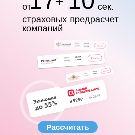
17
10
+
от
сек.
страховых
предрасчет
компаний
Рассчитать