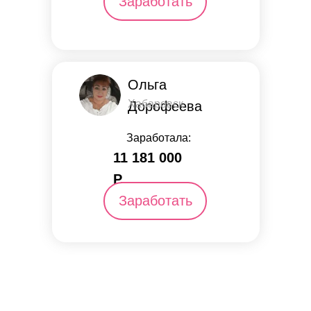
Заработать
Ольга
Хабаровск
Дорофеева
Заработала:
11 181 000
Р.
Заработать