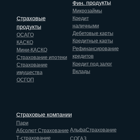
Фин. продукты
Микрозаймы
Страховые
Кредит
наличными
продукты
Дебетовые карты
ОСАГО
Кредитные карты
КАСКО
Рефинансирование
Мини-КАСКО
кредитов
Страхование ипотеки
Кредит под залог
Страхование
Вклады
имущества
ОСГОП
Страховые компании
Пари
АльфаСтрахование
Абсолют Страхование
Т-страхование
СОГАЗ