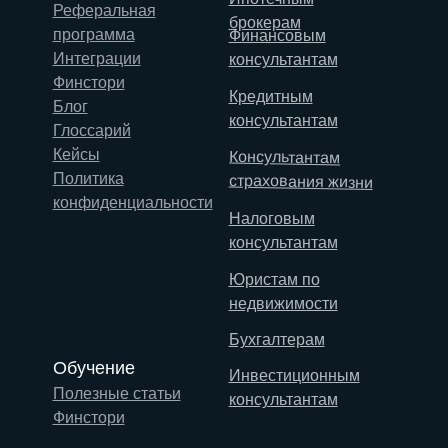
Реферальная
брокерам
программа
Финансовым
Интеграции
консультантам
Финстори
Кредитным
Блог
консультантам
Глоссарий
Кейсы
Консультантам
Политика
страхования жизни
конфиденциальности
Налоговым
консультантам
Юристам по
недвижимости
Бухгалтерам
Обучение
Инвестиционным
Полезные статьи
консультантам
Финстори