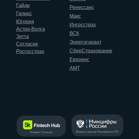
Гайде
Ренессанс
Гелиос
Макс
Югория
Ингосстрах
Астро-Волга
ВСК
Зетта
Энергогарант
Согласие
СберСтрахование
Росгосстрах
Евроинс
АМТ