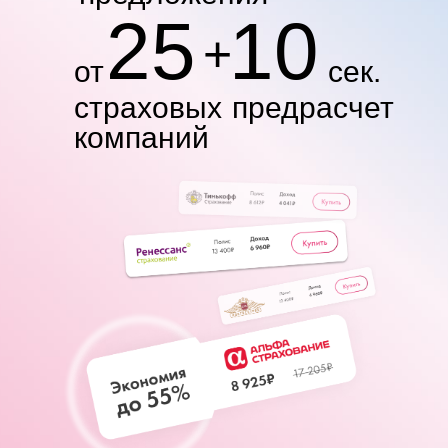
25
10
+
от
сек.
страховых
предрасчет
компаний