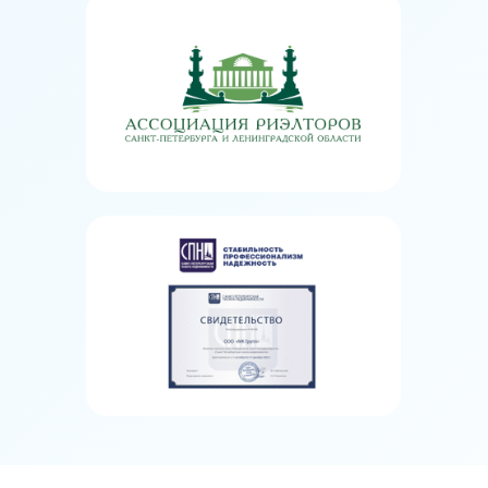
Отчетность - система
предоставляет широкий
спектр отчетов, которые
помогают агентствам
недвижимости
контролировать и
анализировать свою
деятельность;
Интеграции - AmoCRM
может интегрироваться с
другими сервисами,
такими как электронная
почта, социальные сети и