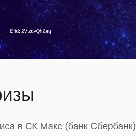
Erid: 2VtzqvQhZeq
ризы
иса в СК Макс (банк Сбербанк)