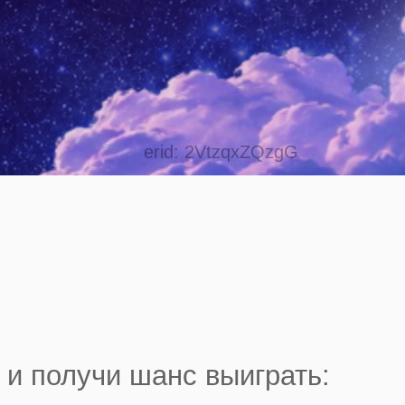
erid: 2VtzqxZQzgG
 и получи шанс выиграть: