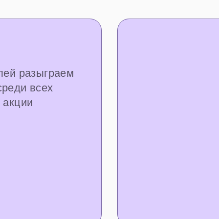
лей разыграем
среди всех
 акции