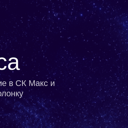
са
е в СК Макс и
олонку