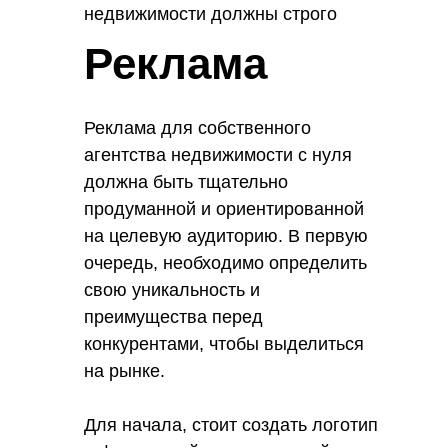
недвижимости должны строго
соблюдать принципы
Реклама
конфиденциальности и этики. Они
должны обеспечивать защиту
личных данных клиентов и
Реклама для собственного
соблюдать профессиональные
агентства недвижимости с нуля
стандарты поведения.
должна быть тщательно
продуманной и ориентированной
на целевую аудиторию. В первую
очередь, необходимо определить
свою уникальность и
преимущества перед
конкурентами, чтобы выделиться
на рынке.
Для начала, стоит создать логотип