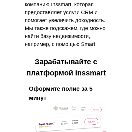
компанию Inssmart, которая
предоставляет услуги CRM и
помогает увеличить доходность.
Мы также подскажем, где можно
найти базу недвижимости,
например, с помощью Smart
Agent. Если вы хотите начать свой
бизнес в сфере недвижимости, то
Зарабатывайте с
эта статья будет полезной для
платформой Inssmart
вас.
Оформите полис за 5
минут