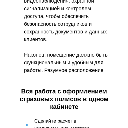
видеонаблюдения, охранной
сигнализацией и контролем
доступа, чтобы обеспечить
безопасность сотрудников и
сохранность документов и данных
клиентов.
Наконец, помещение должно быть
функциональным и удобным для
работы. Разумное расположение
рабочих мест, хорошая
освещенность, комфортная
Вся работа с оформлением
мебель и оборудование — все это
страховых полисов в одном
способствует повышению
кабинете
производительности сотрудников
и качеству обслуживания
Сделайте расчет в
клиентов.