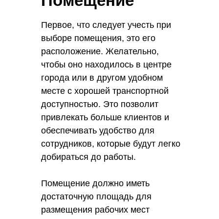
Помещение
осуществление деятельности в
сфере недвижимости. Для
Первое, что следует учесть при
получения лицензии необходимо
выборе помещения, это его
предоставить дополнительные
расположение. Желательно,
документы, такие как договор
чтобы оно находилось в центре
аренды офисного помещения,
города или в другом удобном
копии паспортов сотрудников и
месте с хорошей транспортной
т.д.
доступностью. Это позволит
привлекать больше клиентов и
обеспечивать удобство для
сотрудников, которые будут легко
добираться до работы.
Помещение должно иметь
достаточную площадь для
размещения рабочих мест