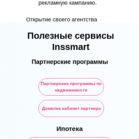
рекламную кампанию.
Открытие своего агентства
недвижимости может быть
Полезные сервисы
трудным, но с правильным
планированием и выполнением
Inssmart
необходимых шагов, вы можете
добиться успеха.
Партнерские программы
Партнерские программы по
недвижимости
Домклик кабинет партнера
Ипотека