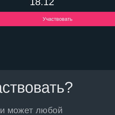
18.12
Участвовать
аствовать?
ии может
любой