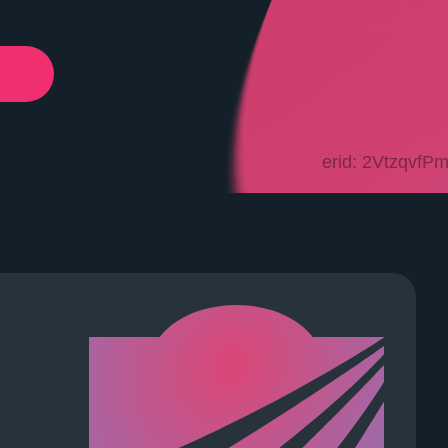
erid: 2VtzqvfP