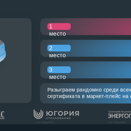
1
место
2
место
3
место
Разыграем рандомно среди всех
сертификата в маркет-плейс на 
erid: 2Vtzquo3D7X
erid: 2VtzqwjhbZs