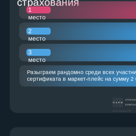
страхования
1
место
2
место
3
место
Разыграем рандомно среди всех участни
сертификата в маркет-плейс на сумму 2 
erid: 2Vtzquo2Y9f