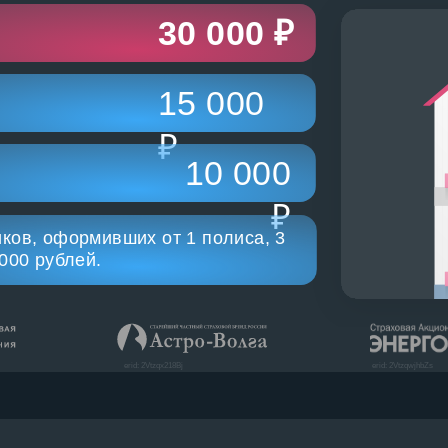
30 000 ₽
15 000
₽
10 000
₽
ков, оформивших от 1 полиса, 3
000 рублей.
erid: 2Vtzqx218Bj
erid: 2VtzqwjhbZs