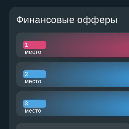
Финансовые офферы
1
место
2
место
3
место