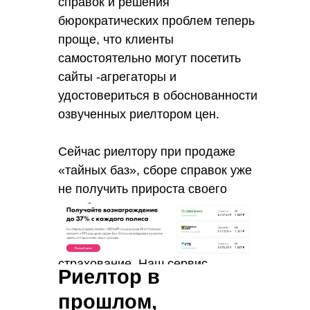
справок и решения
бюрократических проблем теперь
проще, что клиенты
самостоятельно могут посетить
сайты -агрегаторы и
удостовериться в обоснованности
озвученных риелтором цен.
Сейчас риелтору при продаже
«тайных баз», сборе справок уже
не получить прироста своего
заработка, но хорошие эксперты
зарабатывают на другом.
Например на ипотечном
страхование. Наш сервис
Риелтор в
Инсмарт Ипотека
позволяет
прошлом,
риэлторам получить