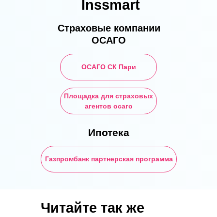
Inssmart
дорожную карту с точки зрения
рынка недвижимости, разъяснив,
Страховые компании
кода и во что инвестировать.
ОСАГО
ОСАГО СК Пари
Площадка для страховых
агентов осаго
Ипотека
Газпромбанк партнерская программа
Читайте так же