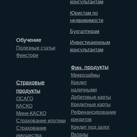
консультантам
Юристам по
недвижимости
Бухгалтерам
Обучение
Инвестиционным
Полезные статьи
консультантам
Финстори
Фин. продукты
Микрозаймы
Страховые
Кредит
наличными
продукты
Дебетовые карты
ОСАГО
Кредитные карты
КАСКО
Рефинансирование
Мини-КАСКО
кредитов
Страхование ипотеки
Кредит под залог
Страхование
Вклады
имущества