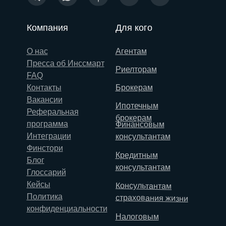
Компания
Для кого
О нас
Агентам
Пресса об Инссмарт
Риелторам
FAQ
Контакты
Брокерам
Вакансии
Ипотечным
Реферальная
брокерам
программа
Финансовым
Интеграции
консультантам
Финстори
Кредитным
Блог
консультантам
Глоссарий
Кейсы
Консультантам
Политика
страхования жизни
конфиденциальности
Налоговым