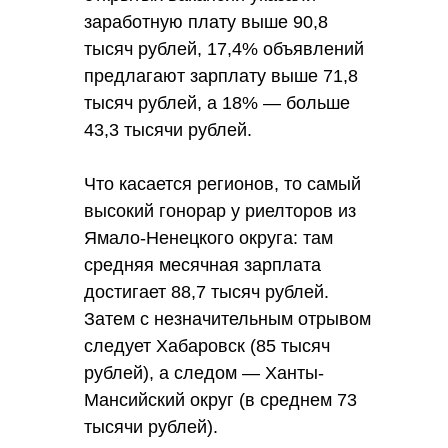
1,5-3%, что зависит от
заработную плату выше 90,8
конкретного сегмента,
тысяч рублей, 17,4% объявлений
месторасположения, а также от
предлагают зарплату выше 71,8
цены и вида объекта
тысяч рублей, а 18% — больше
недвижимости.
43,3 тысячи рублей.
Что касается регионов, то самый
высокий гонорар у риелторов из
Ямало-Ненецкого округа: там
средняя месячная зарплата
достигает 88,7 тысяч рублей.
Затем с незначительным отрывом
следует Хабаровск (85 тысяч
рублей), а следом — Ханты-
Мансийский округ (в среднем 73
тысячи рублей).