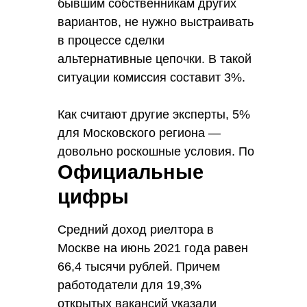
бывшим собственникам других
вариантов, не нужно выстраивать
в процессе сделки
альтернативные цепочки. В такой
ситуации комиссия составит 3%.
Как считают другие эксперты, 5%
для Московского региона —
довольно роскошные условия. По
Официальные
утверждению Юлии Дымовой,
занимающей должность
цифры
директора организации продаж
вторичной недвижимости, в
Средний доход риелтора в
Москве чаще всего действует
Москве на июнь 2021 года равен
процентное соотношение
66,4 тысячи рублей. Причем
стоимости квартиры и гонорара,
работодатели для 19,3%
вот только это не 5%, а среднем
открытых вакансий указали