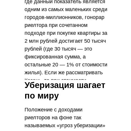
где данный показатель является
одним из самых маленьких среди
городов-миллионников, гонорар
риелтора при сочетанном
подходе при покупке квартиры за
2 млн рублей достигает 50 тысяч
рублей (где 30 тысяч — это
фиксированная сумма, а
остальные 20 — 1% от стоимости
жилья). Если же рассматривать
Казань, то при стоимости
Уберизация шагает
недвижимости в 3,9 млн рублей и
по миру
при аналогичном раскладе
вознаграждения, гонорар будет
Положение с доходами
уже 69 тысяч рублей.
риелторов на фоне так
называемых «угроз уберизации»