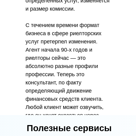
определенных услуг, изменяется
и размер комиссии.
С течением времени формат
бизнеса в сфере риелторских
услуг претерпел изменения.
Агент начала 90-х годов и
риелторы сейчас — это
абсолютно разные профили
профессии. Теперь это
консультант, по факту
определяющий движение
финансовых средств клиента.
Любой клиент может озвучить,
где он хочет оказаться через
десяток лет, а хороший агент
Полезные сервисы
должен сформировать такую