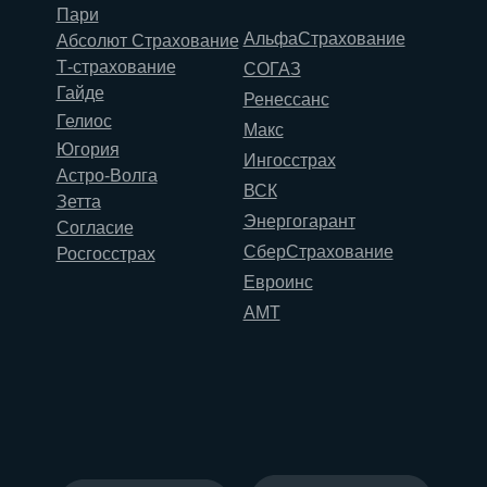
Пари
АльфаСтрахование
Абсолют Страхование
Т-страхование
СОГАЗ
Гайде
Ренессанс
Гелиос
Макс
Югория
Ингосстрах
Астро-Волга
ВСК
Зетта
Энергогарант
Согласие
СберСтрахование
Росгосстрах
Евроинс
АМТ