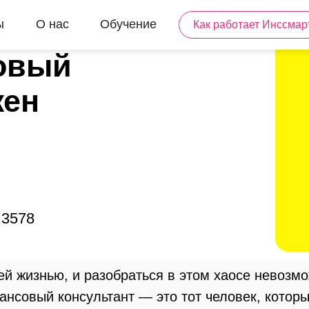
ы
О нас
Обучение
Как работает Инссмар
овый
жен
3578
оей жизнью, и разобраться в этом хаосе невозм
ансовый консультант — это тот человек, котор