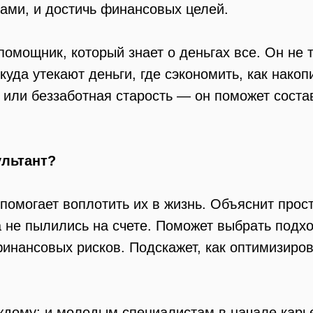
гами, и достичь финансовых целей.
 помощник, который знает о деньгах все. Он не 
куда утекают деньги, где сэкономить, как накопи
 или беззаботная старость — он поможет соста
льтант?
 помогает воплотить их в жизнь. Объяснит прос
 а не пылились на счете. Поможет выбрать под
инансовых рисков. Подскажет, как оптимизиров
ждому: и молодым специалистам в начале карье