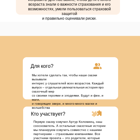
возраста знали о важности страхования и его
возможностях, умели пользоваться страховой
защитой
и правильно оценивали риски.
Для кого?
Мы хотели сделать так, чтобы наши сказки
вызывали
интерес у слушателей всех возрастов. Каждый
выпуск – отдельная увлекательная история про
сказочный мир
со своими героями и злодеями. Будут и феи, и
маги,
и говорящие звери, и много-много магии и
волшебства
Кто участвует?
Первую сказку озвучил Артур Коломиец, наш
сооснователь. А остальные сказочные истории
мы планируем озвучить совместно с нашими
партнерами – страховыми компаниями. Все
участники проекта – это родители, которые