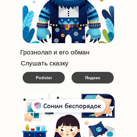
Грознолап и его обман
Слушать сказку
Podster
Яндекс