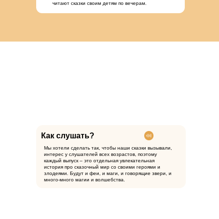
читают сказки своим детям по вечерам.
Как слушать?
Мы хотели сделать так, чтобы наши сказки вызывали,
интерес у слушателей всех возрастов, поэтому
каждый выпуск – это отдельная увлекательная
история про сказочный мир со своими героями и
злодеями. Будут и феи, и маги, и говорящие звери, и
много-много магии и волшебства.