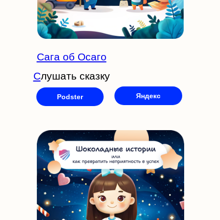
Сага об Осаго
С
лушать сказку
Яндекс
Podster