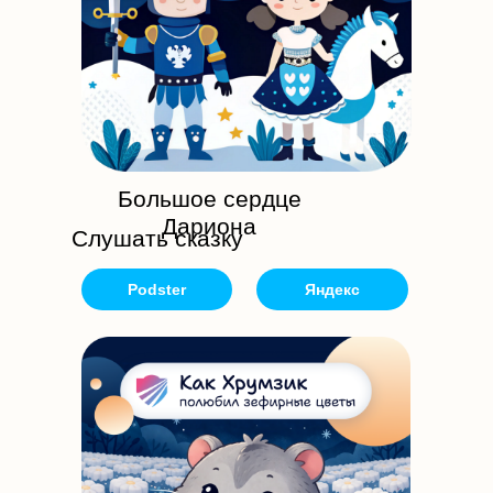
Большое сердце
Дариона
Слушать сказку
Podster
Яндекс