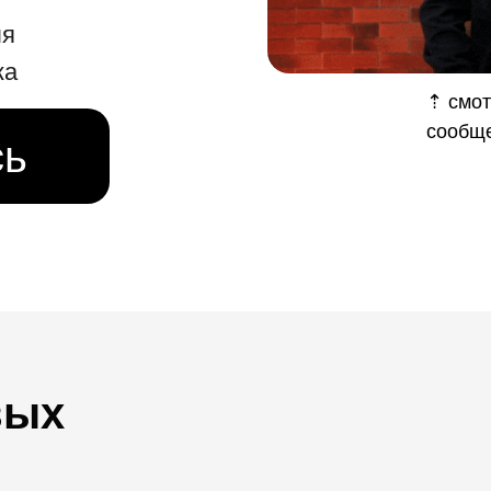
ля
ка
⇡ смот
сообщ
сь
вых