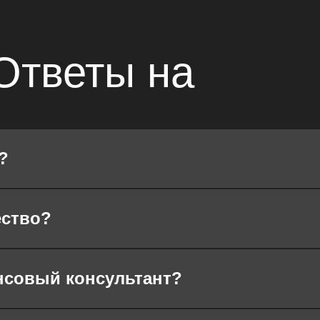
Ответы на
вопросы
?
ество?
нсовый консультант?