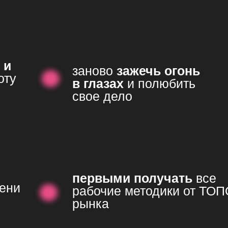
 и
заново
зажечь огонь
оту
в глазах
и полюбить
свое дело
первыми получать
все
ени
рабочие методики от ТО
рынка