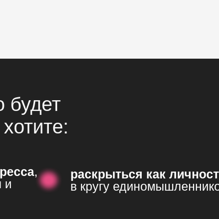
 будет
 хотите:
тресса
,
раскрыться как личнос
 и
в кругу единомышленник